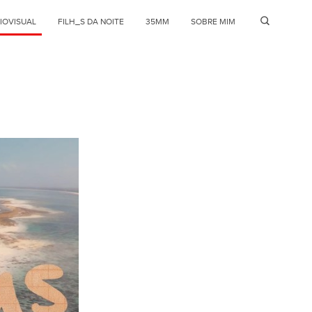
IOVISUAL
FILH_S DA NOITE
35MM
SOBRE MIM