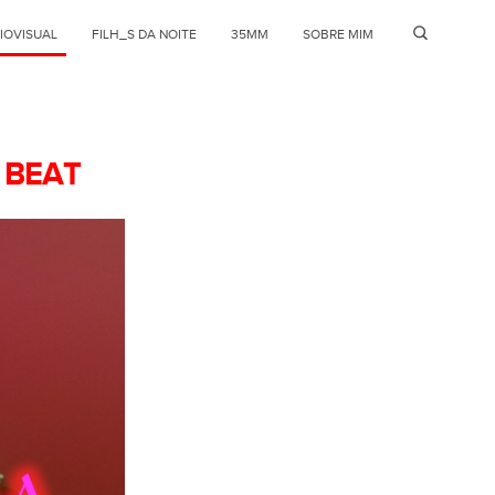
IOVISUAL
FILH_S DA NOITE
35MM
SOBRE MIM
 BEAT