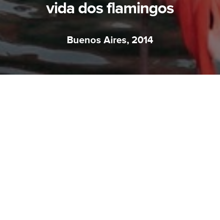
vida dos flamingos
Buenos Aires, 2014
Lorem ipsum dolor sit amet, consectetur
adipiscing elit, sed do eiusmod tempor
incididunt ut labore et dolore magna aliqua. Ut
enim ad minim veniam, quis nostrud
exercitation ullamco laboris nisi ut aliquip ex ea
commodo consequat. Duis aute irure dolor in
reprehenderit in voluptate velit esse cillum